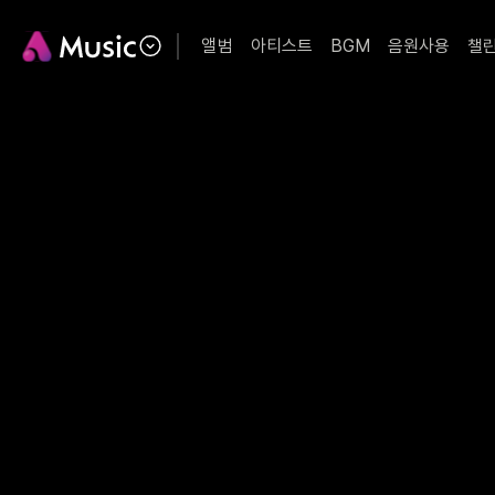
앨범
아티스트
BGM
음원사용
챌