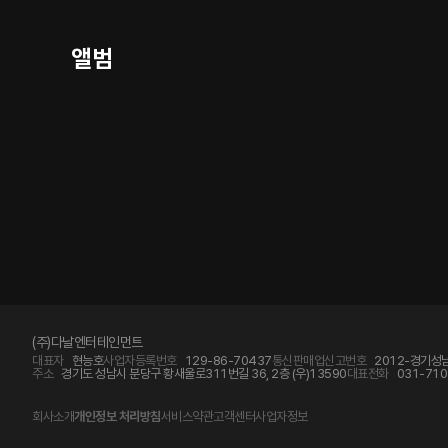
앨범
(주)다날엔터테인먼트
대표자
현능호
사업자등록번호
129-86-70437
통신판매업신고번호
2012-경기성남
주소
경기도 성남시 분당구 황새울로311번길 36, 2층 (우)13590
대표전화
031-710
회사소개
개인정보 처리방침
서비스약관
고객센터
사업자정보