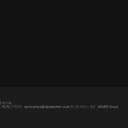
-0116
-7070
고객문의
auroramuz@danalenter.co.kr
호스팅 서비스 제공
NAVER Cloud