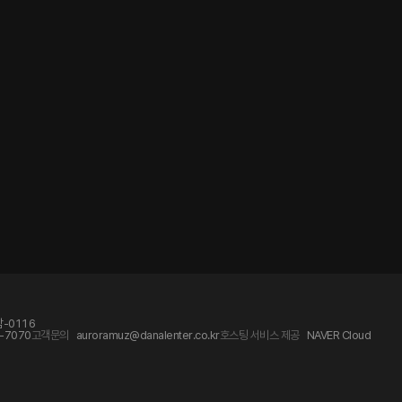
-0116
-7070
고객문의
auroramuz@danalenter.co.kr
호스팅 서비스 제공
NAVER Cloud