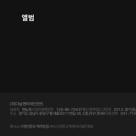
앨범
(주)다날엔터테인먼트
대표자
현능호
사업자등록번호
129-86-70437
통신판매업신고번호
2012-경기성남
주소
경기도 성남시 분당구 황새울로311번길 36, 2층 (우)13590
대표전화
031-710
회사소개
개인정보 처리방침
서비스약관
고객센터
사업자정보