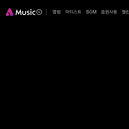
앨범
아티스트
BGM
음원사용
챌