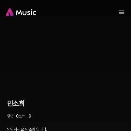
민소희
앨범
0
트랙
0
안녕하세요. 민소희 입니다.