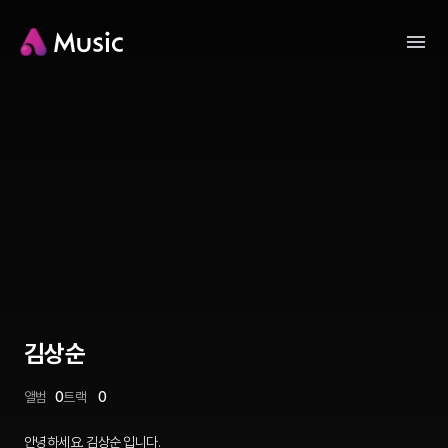
김상순
앨범
0
트랙
0
안녕하세요. 김상순 입니다.