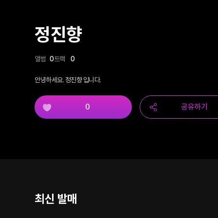
정진향
앨범
0
트랙
0
안녕하세요. 정진향 입니다.
0
공유하기
최신 발매