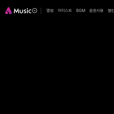
앨범
아티스트
BGM
음원사용
챌