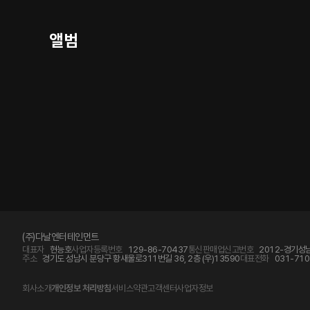
앨범
(주)다날엔터테인먼트
대표자
현능호
사업자등록번호
129-86-70437
통신판매업신고번호
2012-경기성남
주소
경기도 성남시 분당구 황새울로311번길 36, 2층 (우)13590
대표전화
031-710
회사소개
개인정보 처리방침
서비스약관
고객센터
사업자정보