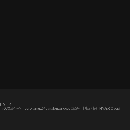
-0116
-7070
고객문의
auroramuz@danalenter.co.kr
호스팅 서비스 제공
NAVER Cloud