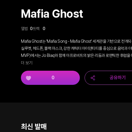
Mafia Ghost
앨범
0
트랙
0
Mafia Ghost는 ‘Mafia Song - Mafia Ghost’ 세계관을 기반으
실루엣, 헤드폰, 블랙 마스크, 강한 캐릭터 아이덴티티를 중심으로 음악과 이미지를
MVP〉에서는 Jo Blaq와 함께 아프로비트의 밝은 리듬과 로맨틱한 후렴을
대중적이고 트로피컬한 무드로 확장한다.
더 보기
0
공유하기
최신 발매