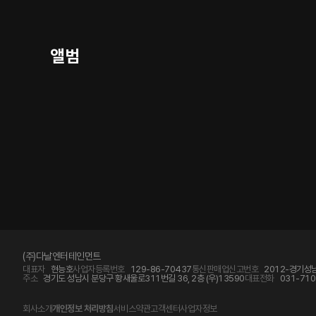
앨범
(주)다날엔터테인먼트
대표자
현능호
사업자등록번호
129-86-70437
통신판매업신고번호
2012-경기성남
주소
경기도 성남시 분당구 황새울로311번길 36, 2층 (우)13590
대표전화
031-710
회사소개
개인정보 처리방침
서비스약관
고객센터
사업자정보