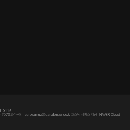
-0116
-7070
고객문의
auroramuz@danalenter.co.kr
호스팅 서비스 제공
NAVER Cloud