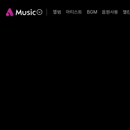
앨범
아티스트
BGM
음원사용
챌