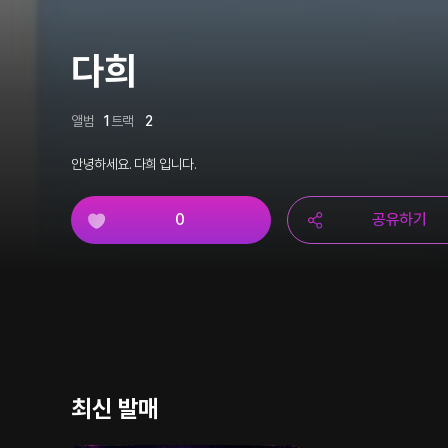
다희
앨범
1
트랙
2
안녕하세요. 다희 입니다.
0
공유하기
최신 발매