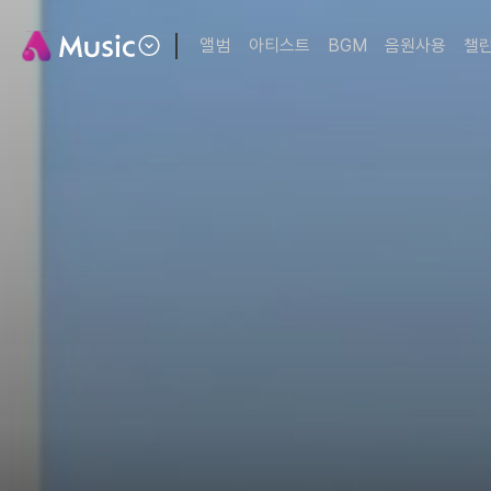
앨범
아티스트
BGM
음원사용
챌