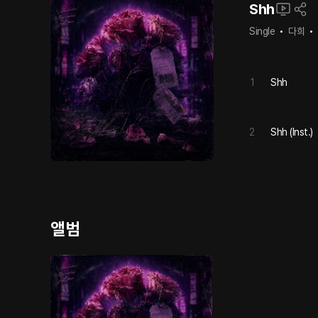
Shh
Single
다희
1
Shh
2
Shh (Inst.)
앨범