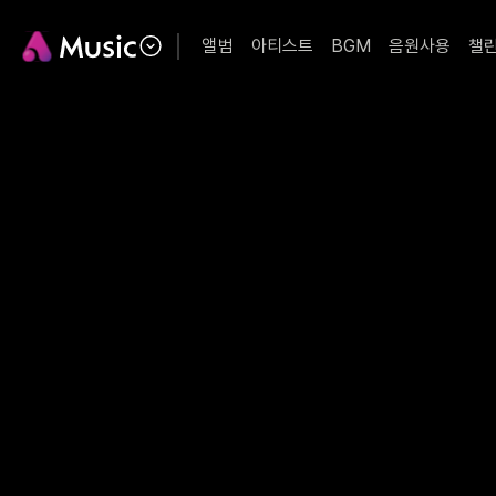
앨범
아티스트
BGM
음원사용
챌