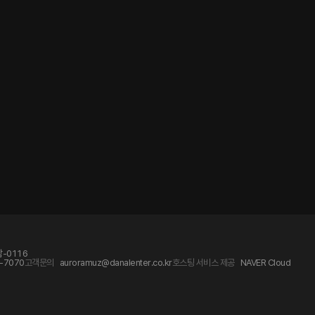
-0116
-7070
고객문의
auroramuz@danalenter.co.kr
호스팅 서비스 제공
NAVER Cloud