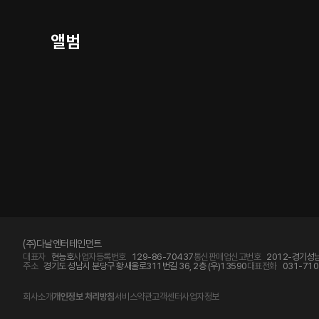
앨범
(주)다날엔터테인먼트
대표자
현능호
사업자등록번호
129-86-70437
통신판매업신고번호
2012-경기성남
주소
경기도 성남시 분당구 황새울로311번길 36, 2층 (우)13590
대표전화
031-710
회사소개
개인정보 처리방침
서비스약관
고객센터
사업자정보