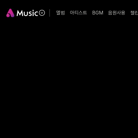
앨범
아티스트
BGM
음원사용
챌