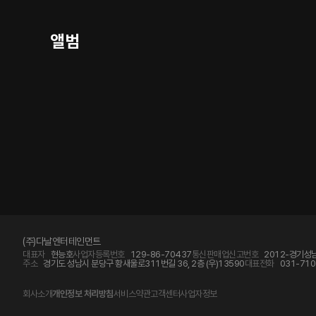
앨범
(주)다날엔터테인먼트
대표자
현능호
사업자등록번호
129-86-70437
통신판매업신고번호
2012-경기성남
주소
경기도 성남시 분당구 황새울로311번길 36, 2층 (우)13590
대표전화
031-710
회사소개
개인정보 처리방침
서비스약관
고객센터
사업자정보