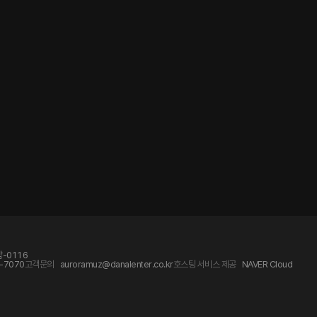
-0116
-7070
고객문의
auroramuz@danalenter.co.kr
호스팅 서비스 제공
NAVER Cloud