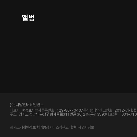
앨범
(주)다날엔터테인먼트
대표자
현능호
사업자등록번호
129-86-70437
통신판매업신고번호
2012-경기성남
주소
경기도 성남시 분당구 황새울로311번길 36, 2층 (우)13590
대표전화
031-710
회사소개
개인정보 처리방침
서비스약관
고객센터
사업자정보