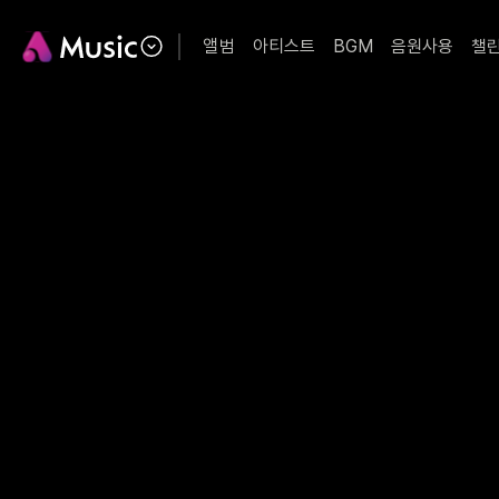
앨범
아티스트
BGM
음원사용
챌