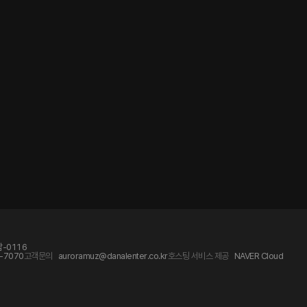
-0116
-7070
고객문의
auroramuz@danalenter.co.kr
호스팅 서비스 제공
NAVER Cloud