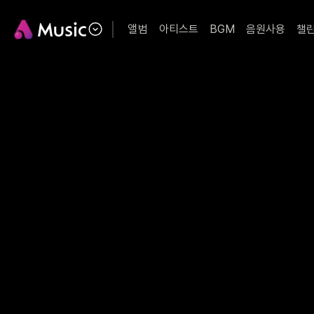
앨범
아티스트
BGM
음원사용
챌