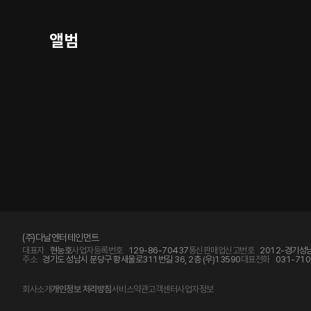
앨범
(주)다날엔터테인먼트
대표자
현능호
사업자등록번호
129-86-70437
통신판매업신고번호
2012-경기성남
주소
경기도 성남시 분당구 황새울로311번길 36, 2층 (우)13590
대표전화
031-710
회사소개
개인정보 처리방침
서비스약관
고객센터
사업자정보