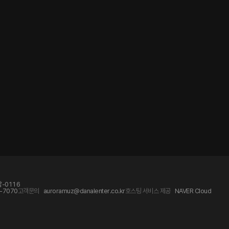
-0116
-7070
고객문의
auroramuz@danalenter.co.kr
호스팅 서비스 제공
NAVER Cloud