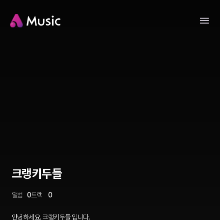
크랭키두들
앨범
0
트랙
0
안녕하세요. 크랭키두들 입니다.