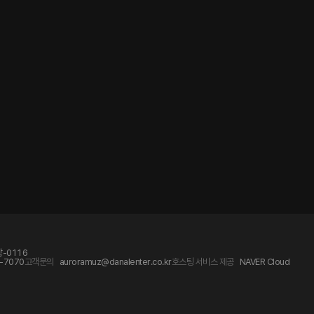
-0116
-7070
고객문의
auroramuz@danalenter.co.kr
호스팅 서비스 제공
NAVER Cloud