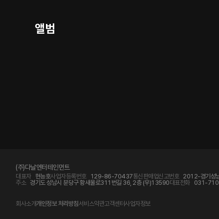
앨범
(주)다날엔터테인먼트
대표자
현능호
사업자등록번호
129-86-70437
통신판매업신고번호
2012-경기성남
주소
경기도 성남시 분당구 황새울로311번길 36, 2층 (우)13590
대표전화
031-710
회사소개
개인정보 처리방침
서비스약관
고객센터
사업자정보