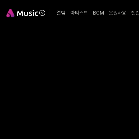
앨범
아티스트
BGM
음원사용
챌