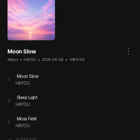
Moon Slow
Album
HAYOU
2026-06-09
수록곡
5
곡
Moon Slow
1
HAYOU
Sleep Light
2
HAYOU
Moss Field
3
HAYOU
외
2
개의 트랙