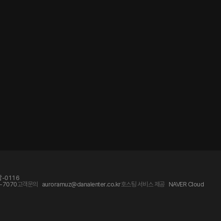
-0116
-7070
고객문의
auroramuz@danalenter.co.kr
호스팅 서비스 제공
NAVER Cloud