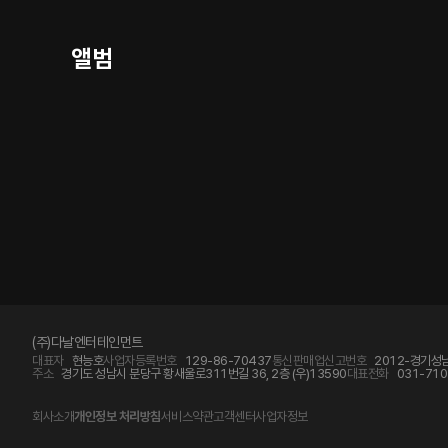
앨범
(주)다날엔터테인먼트
대표자
현능호
사업자등록번호
129-86-70437
통신판매업신고번호
2012-경기성남
주소
경기도 성남시 분당구 황새울로311번길 36, 2층 (우)13590
대표전화
031-710
회사소개
개인정보 처리방침
서비스약관
고객센터
사업자정보