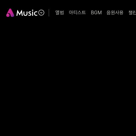
앨범
아티스트
BGM
음원사용
챌