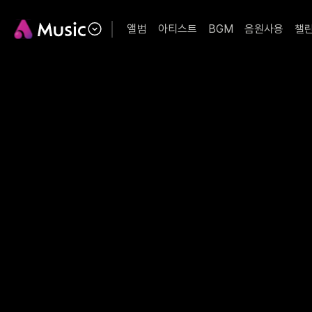
앨범
아티스트
BGM
음원사용
챌