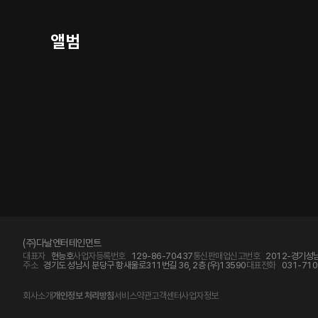
앨범
(주)다날엔터테인먼트
대표자
현능호
사업자등록번호
129-86-70437
통신판매업신고번호
2012-경기성남
주소
경기도 성남시 분당구 황새울로311번길 36, 2층 (우)13590
대표전화
031-710
회사소개
개인정보 처리방침
서비스약관
고객센터
사업자정보