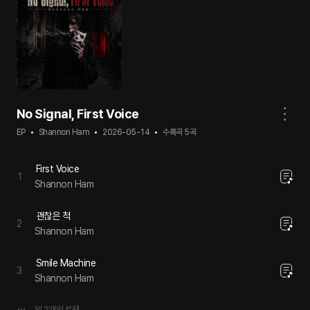
No Signal, First Voice
EP
Shannon Ham
2026-05-14
수록곡
5
곡
First Voice
1
Shannon Ham
괜찮은 척
2
Shannon Ham
Smile Machine
3
Shannon Ham
외
2
개의 트랙