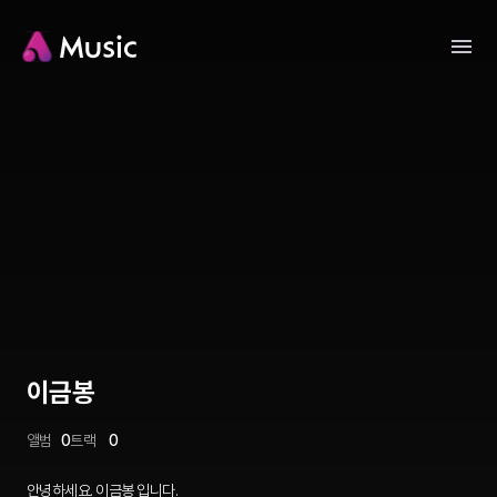
이금봉
앨범
0
트랙
0
안녕하세요. 이금봉 입니다.