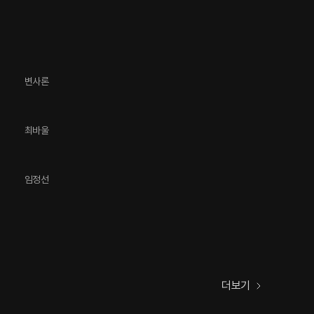
변사론
최바울
임정선
더보기