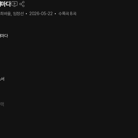
때마다
 최바울, 임정선
2026-05-22
수록곡
8
곡
때마다
소서
트랙