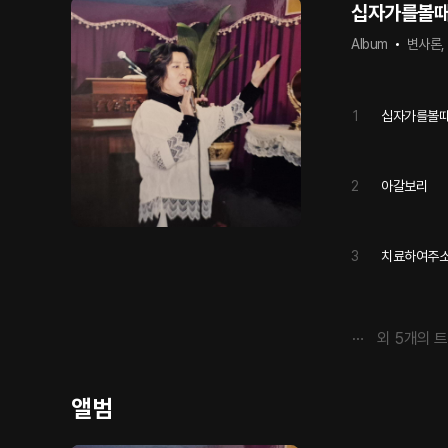
십자가를볼
Album
변사론,
1
십자가를볼
2
아갈보리
3
치료하여주
외
5
개의 
앨범