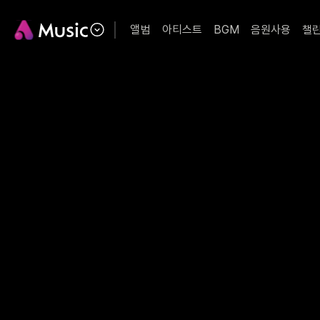
앨범
아티스트
BGM
음원사용
챌