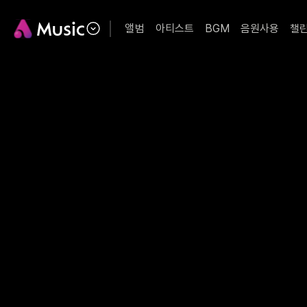
앨범
아티스트
BGM
음원사용
챌