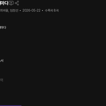
때마다
 최바울, 임정선
2026-05-22
수록곡
8
곡
때마다
소서
트랙