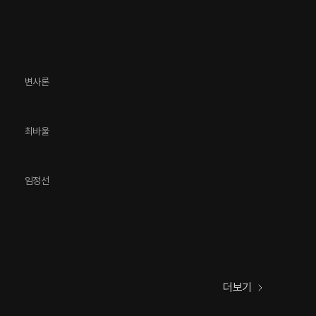
변사론
최바울
임정선
더보기