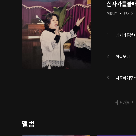
십자가를볼
Album
변사론,
1
십자가를볼
2
아갈보리
3
치료하여주
외
5
개의 
앨범