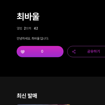
최바울
앨범
2
트랙
42
안녕하세요. 최바울 입니다.
0
공유하기
최신 발매