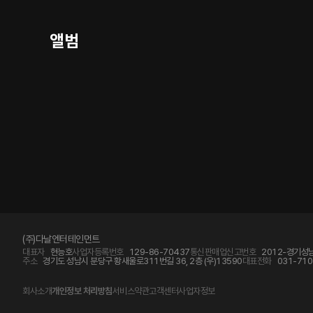
앨범
(주)다날엔터테인먼트
대표자
현능호
사업자등록번호
129-86-70437
통신판매업신고번호
2012-경기성남
주소
경기도 성남시 분당구 황새울로311번길 36, 2층 (우)13590
대표전화
031-710
회사소개
개인정보 처리방침
서비스약관
고객센터
사업자정보