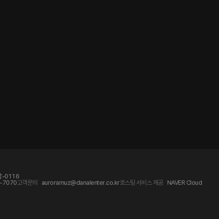
-0116
-7070
고객문의
auroramuz@danalenter.co.kr
호스팅 서비스 제공
NAVER Cloud