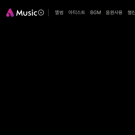
앨범
아티스트
BGM
음원사용
챌