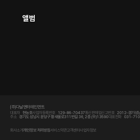
앨범
(주)다날엔터테인먼트
대표자
현능호
사업자등록번호
129-86-70437
통신판매업신고번호
2012-경기성남
주소
경기도 성남시 분당구 황새울로311번길 36, 2층 (우)13590
대표전화
031-710
회사소개
개인정보 처리방침
서비스약관
고객센터
사업자정보