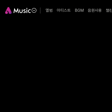
앨범
아티스트
BGM
음원사용
챌