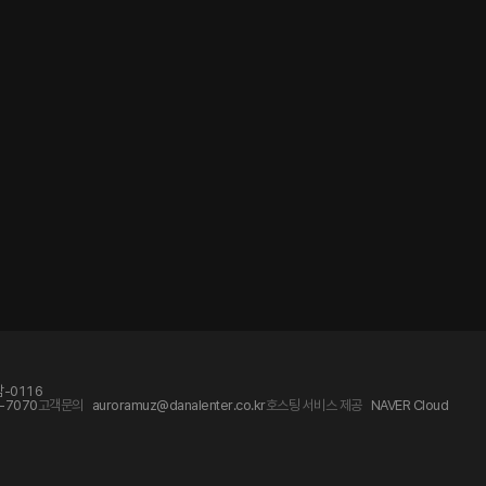
-0116
-7070
고객문의
auroramuz@danalenter.co.kr
호스팅 서비스 제공
NAVER Cloud