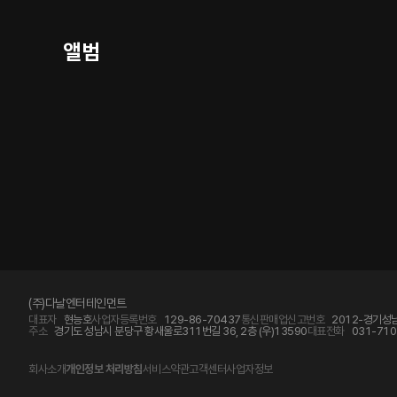
앨범
(주)다날엔터테인먼트
대표자
현능호
사업자등록번호
129-86-70437
통신판매업신고번호
2012-경기성남
주소
경기도 성남시 분당구 황새울로311번길 36, 2층 (우)13590
대표전화
031-710
회사소개
개인정보 처리방침
서비스약관
고객센터
사업자정보