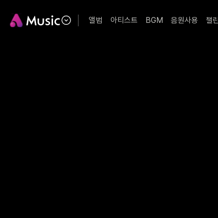
앨범
아티스트
BGM
음원사용
챌