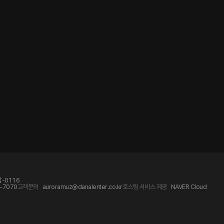
-0116
-7070
고객문의
auroramuz@danalenter.co.kr
호스팅 서비스 제공
NAVER Cloud