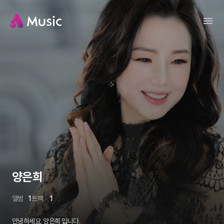
양은희
앨범
1
트랙
1
안녕하세요. 양은희 입니다.