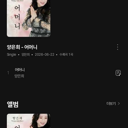
양은희 - 어머니
Single
양은희
2026-06-22
수록곡
1
곡
어머니
1
양은희
앨범
더보기