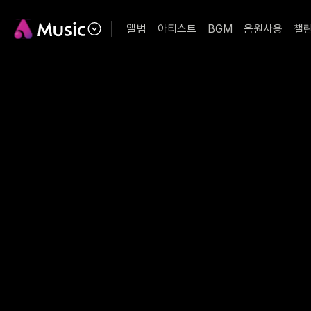
앨범
아티스트
BGM
음원사용
챌