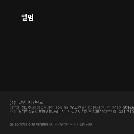
앨범
(주)다날엔터테인먼트
대표자
현능호
사업자등록번호
129-86-70437
통신판매업신고번호
2012-경기성남
주소
경기도 성남시 분당구 황새울로311번길 36, 2층 (우)13590
대표전화
031-710
회사소개
개인정보 처리방침
서비스약관
고객센터
사업자정보