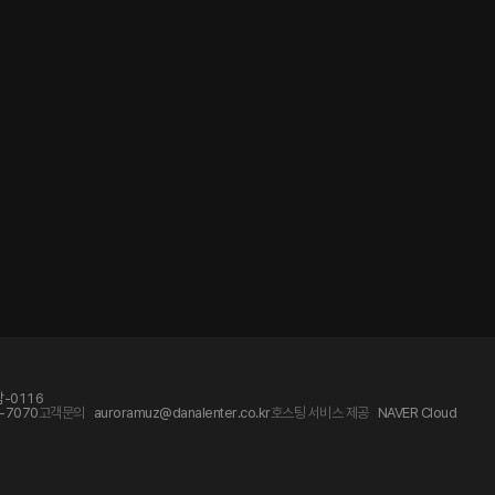
-0116
-7070
고객문의
auroramuz@danalenter.co.kr
호스팅 서비스 제공
NAVER Cloud