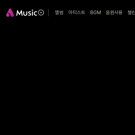
앨범
아티스트
BGM
음원사용
챌