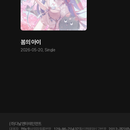
봄의 아이
2026-05-20
,
Single
(주)다날엔터테인먼트
대표자
현능호
사업자등록번호
129-86-70437
통신판매업신고번호
2012-경기성남