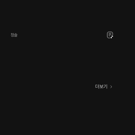
청솔
더보기