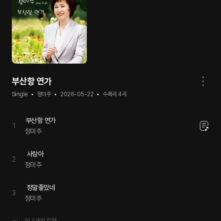
부산항 연가
Single
정미주
2026-05-22
수록곡
4
곡
부산항 연가
1
정미주
사랑아
2
정미주
정말좋았네
3
정미주
외
1
개의 트랙