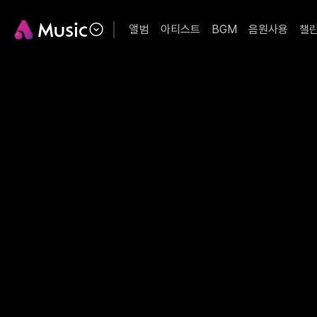
앨범
아티스트
BGM
음원사용
챌