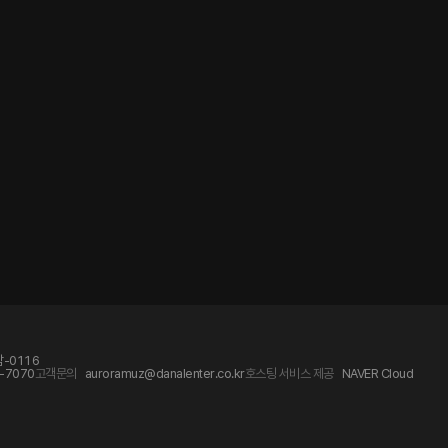
-0116
-7070
고객문의
auroramuz@danalenter.co.kr
호스팅 서비스 제공
NAVER Cloud