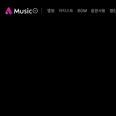
앨범
아티스트
BGM
음원사용
챌