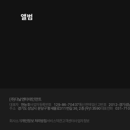
앨범
(주)다날엔터테인먼트
대표자
현능호
사업자등록번호
129-86-70437
통신판매업신고번호
2012-경기성남
주소
경기도 성남시 분당구 황새울로311번길 36, 2층 (우)13590
대표전화
031-710
회사소개
개인정보 처리방침
서비스약관
고객센터
사업자정보