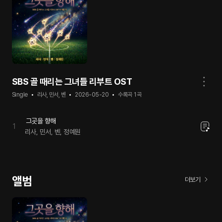
SBS 골 때리는 그녀들 리부트 OST
Single
리사, 민서, 벤
2026-05-20
수록곡
1
곡
그곳을 향해
1
리사, 민서, 벤, 정예원
앨범
더보기