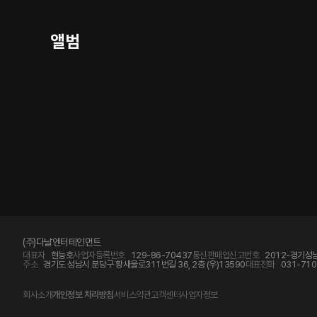
앨범
(주)다날엔터테인먼트
대표자
현능호
사업자등록번호
129-86-70437
통신판매업신고번호
2012-경기성남
주소
경기도 성남시 분당구 황새울로311번길 36, 2층 (우)13590
대표전화
031-710
회사소개
개인정보 처리방침
서비스약관
고객센터
사업자정보