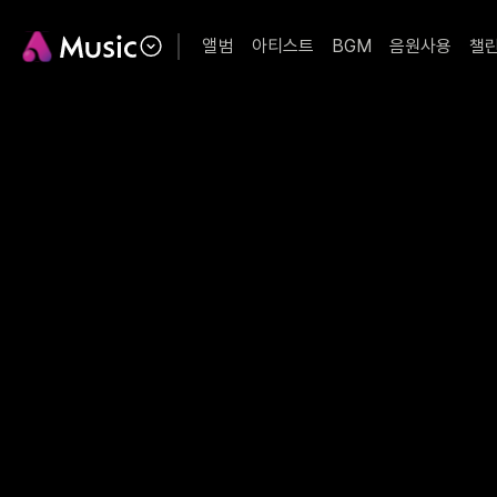
앨범
아티스트
BGM
음원사용
챌