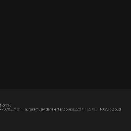
-0116
-7070
고객문의
auroramuz@danalenter.co.kr
호스팅 서비스 제공
NAVER Cloud