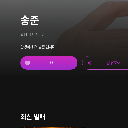
송준
앨범
1
트랙
2
안녕하세요. 송준 입니다.
0
공유하기
최신 발매