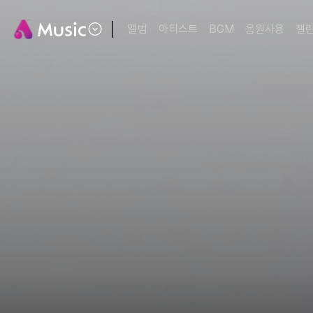
앨범
아티스트
BGM
음원사용
챌