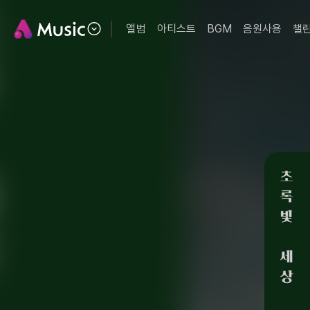
앨범
아티스트
BGM
음원사용
챌