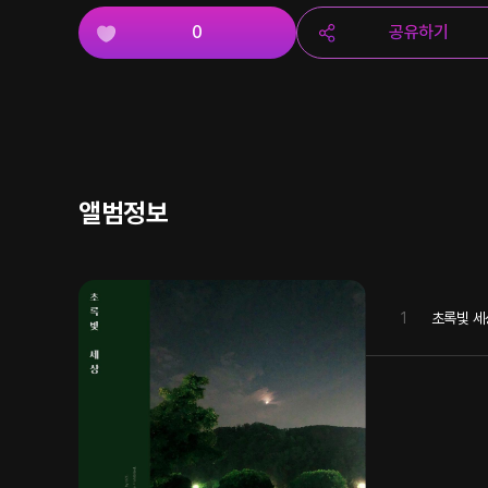
0
공유하기
앨범정보
1
초록빛 세