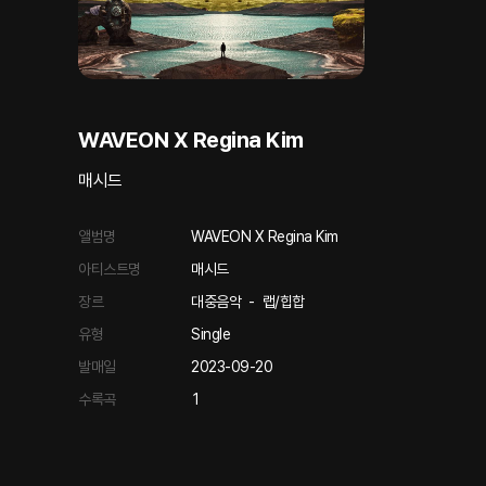
WAVEON X Regina Kim
매시드
앨범명
WAVEON X Regina Kim
아티스트명
매시드
장르
대중음악
-
랩/힙합
유형
Single
발매일
2023-09-20
수록곡
1