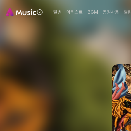
앨범
아티스트
BGM
음원사용
챌