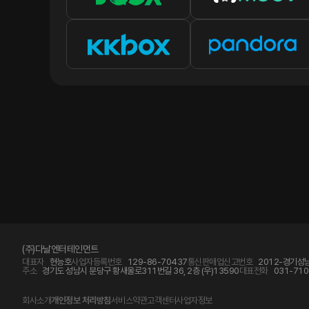
(주)다날엔터테인먼트
대표자
현능호
사업자등록번호
129-86-70437
통신판매업신고번호
2012-경기성남
주소
경기도 성남시 분당구 황새울로311번길 36, 2층 (우)13590
대표전화
031-710
회사소개
개인정보 처리방침
서비스약관
고객센터
사업자정보