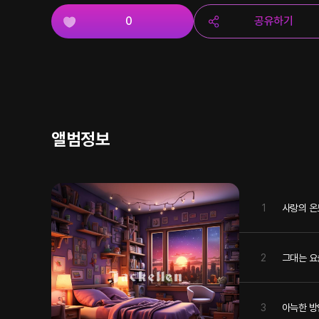
0
공유하기
앨범정보
1
사랑의 온
2
그대는 
3
아늑한 방