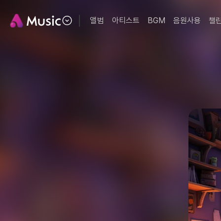
앨범
아티스트
BGM
음원사용
챌