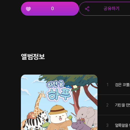
0
공유하기
앨범정보
1
검은 코뿔
2
기린을 만
3
얼룩말을 