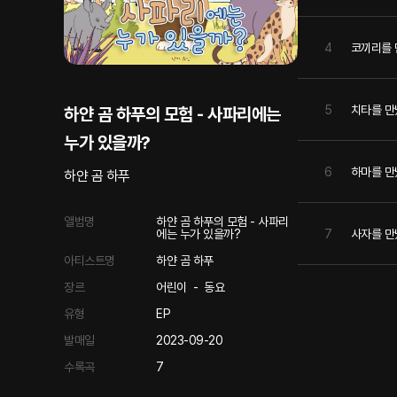
4
코끼리를 
5
치타를 만
하얀 곰 하푸의 모험 - 사파리에는
누가 있을까?
6
하마를 만
하얀 곰 하푸
앨범명
하얀 곰 하푸의 모험 - 사파리
7
사자를 만
에는 누가 있을까?
아티스트명
하얀 곰 하푸
장르
어린이
-
동요
유형
EP
발매일
2023-09-20
수록곡
7