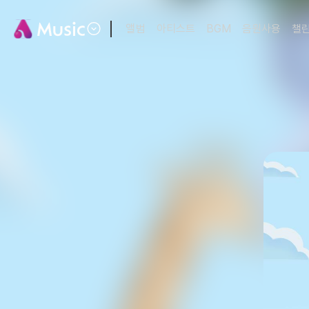
앨범
아티스트
BGM
음원사용
챌