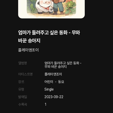
엄마가 들려주고 싶은 동화 - 무와
바꾼 송아지
플레이앤조이
앨범명
엄마가 들려주고 싶은 동화 -
무와 바꾼 송아지
아티스트명
플레이앤조이
장르
어린이
-
동요
유형
Single
발매일
2023-09-22
수록곡
1