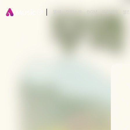
앨범
아티스트
BGM
음원사용
챌