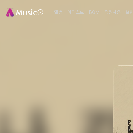
앨범
아티스트
BGM
음원사용
챌