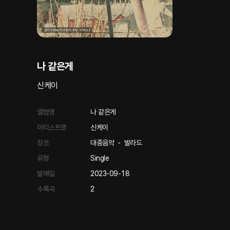
나 같은게
신케이
앨범명
나 같은게
아티스트명
신케이
장르
대중음악
-
발라드
유형
Single
발매일
2023-09-18
수록곡
2