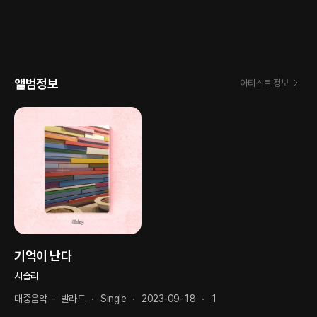
앨범정보
아티스트 정보
기억이 난다
시슬리
대중음악
-
발라드
Single
2023-09-18
1