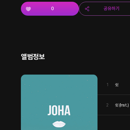
0
공유하기
앨범정보
1
쉿
2
쉿 (Inst.)