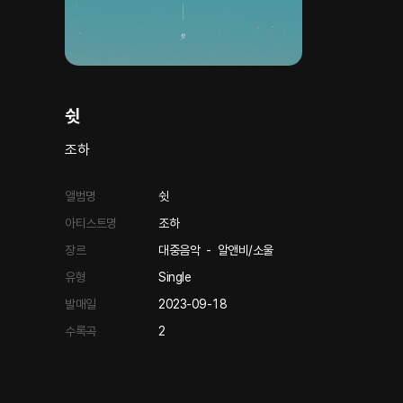
쉿
조하
앨범명
쉿
아티스트명
조하
장르
대중음악
-
알앤비/소울
유형
Single
발매일
2023-09-18
수록곡
2