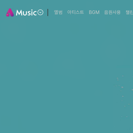
앨범
아티스트
BGM
음원사용
챌