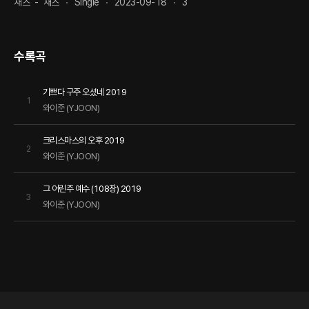
재즈
-
재즈
Single
2023-09-18
3
수록곡
기쁘다 구주 오셨네 2019
1
와이준 (YJOON)
크리스마스의 오후 2019
2
와이준 (YJOON)
그 어린주 예수 (108장) 2019
3
와이준 (YJOON)