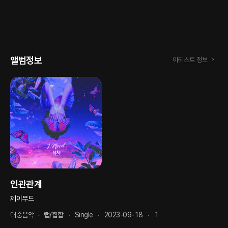
앨범정보
아티스트 정보
인관관계
제이무드
대중음악
-
랩/힙합
Single
2023-09-18
1