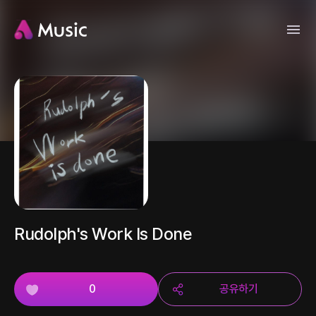
Rudolph's Work Is Done
0
공유하기