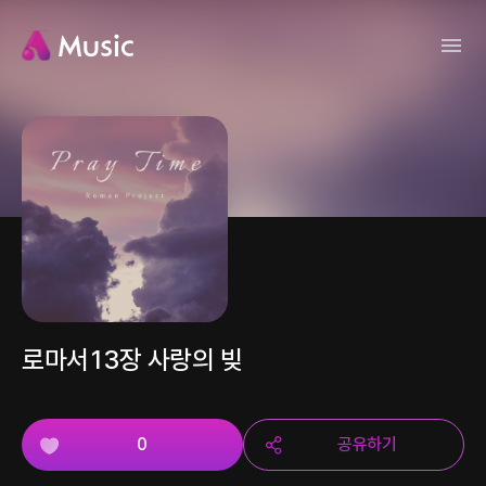
로마서13장 사랑의 빚
0
공유하기