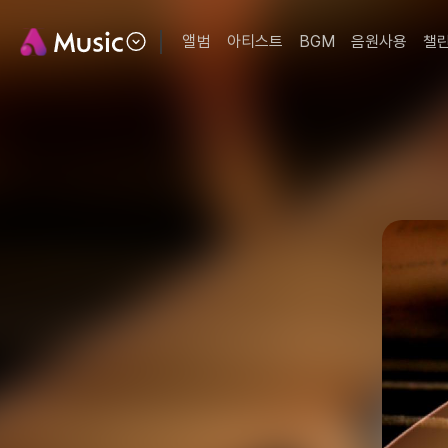
앨범
아티스트
BGM
음원사용
챌