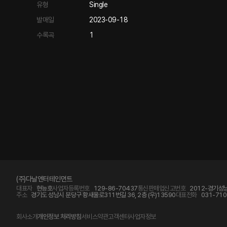
유형
Single
발매일
2023-09-18
수록곡
1
(주)다날엔터테인먼트
대표자
현능호
사업자등록번호
129-86-70437
통신판매업신고번호
2012-경기성남
주소
경기도 성남시 분당구 황새울로311번길 36, 2층 (우)13590
대표전화
031-710
회사소개
개인정보 처리방침
서비스약관
고객센터
사업자정보