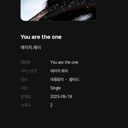
You are the one
에이치.제이
앨범명
You are the one
아티스트명
에이치.제이
장르
대중음악
-
발라드
유형
Single
발매일
2023-09-18
수록곡
2