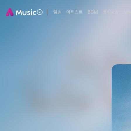
앨범
아티스트
BGM
음원사용
챌