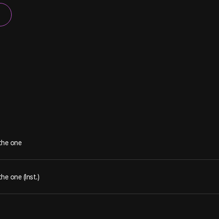
the one
he one (Inst.)