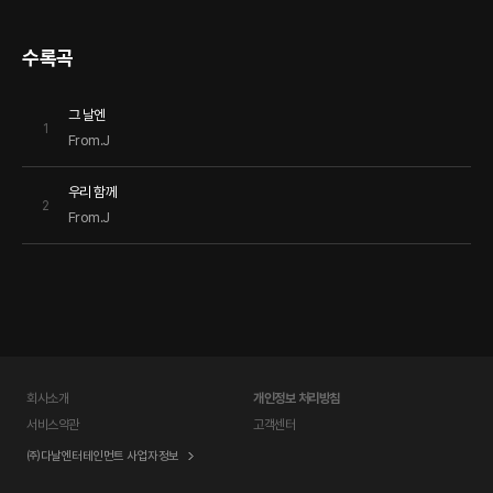
수록곡
그 날엔
1
From.J
우리 함께
2
From.J
회사소개
개인정보 처리방침
서비스약관
고객센터
㈜다날엔터테인먼트 사업자정보