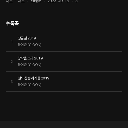
재즈
-
재즈
Single
2023-09-18
3
수록곡
징글벨 2019
1
와이준 (YJOON)
창밖을 보라 2019
2
와이준 (YJOON)
천사 찬송 하기를 2019
3
와이준 (YJOON)