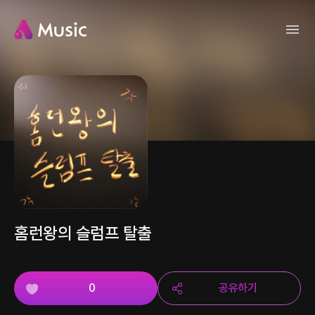
홈런왕의 슬럼프 탈출
0
공유하기