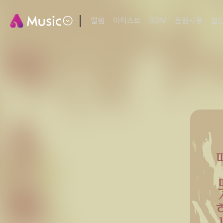
앨범
아티스트
BGM
음원사용
챌