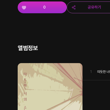
0
공유하기
앨범정보
1
따듯한 너