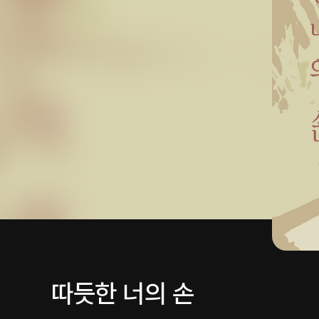
따듯한 너의 손