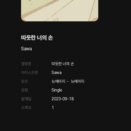
따듯한 너의 손
Sawa
앨범명
따듯한 너의 손
아티스트명
Sawa
장르
뉴에이지
-
뉴에이지
유형
Single
발매일
2023-09-18
수록곡
1